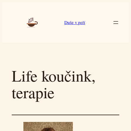
Duše v peří
Life koučink,
terapie